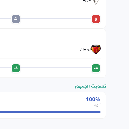
أنجيه
خ
ت
لو مان
ف
ف
تصويت الجمهور
100%
أنجيه