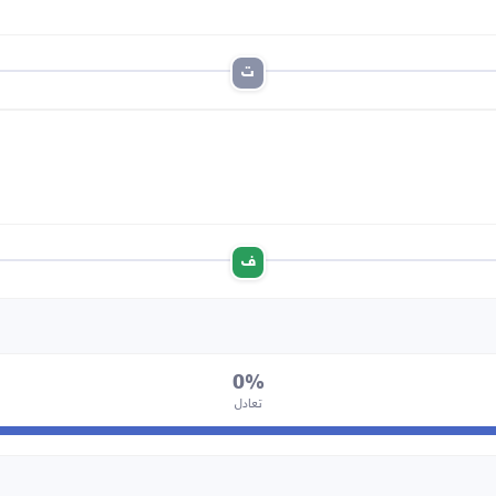
ت
ف
0%
تعادل