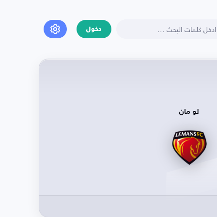
دخول
لو مان