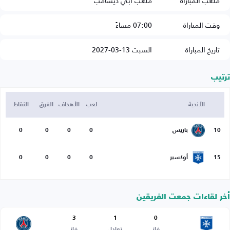
ملعب المباراة
ملعب آبي ديشامب
وقت المباراة
07:00 مساءً
تاريخ المباراة
السبت 13-03-2027
ترتيب
الأندية
لعب
الأهداف
الفرق
النقاط
10
باريس
0
0
0
0
15
أوكسير
0
0
0
0
أخر لقاءات جمعت الفريقين
3
1
0
فاز
تعادل
فاز