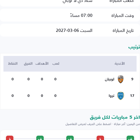
ملعب المباراة
ستاد دي لا أوبي
وقت المباراة
07:00 مساءً
تاريخ المباراة
السبت 06-03-2027
ترتيب
الأندية
لعب
الأهداف
الفرق
النقاط
9
لوريان
0
0
0
0
17
تروا
0
0
0
0
اخر 5 مباريات لكل فريق
من اليمين: آخر مباراة · اضغط على الحرف لعرض التفاصيل
ف
خ
ف
ف
خ