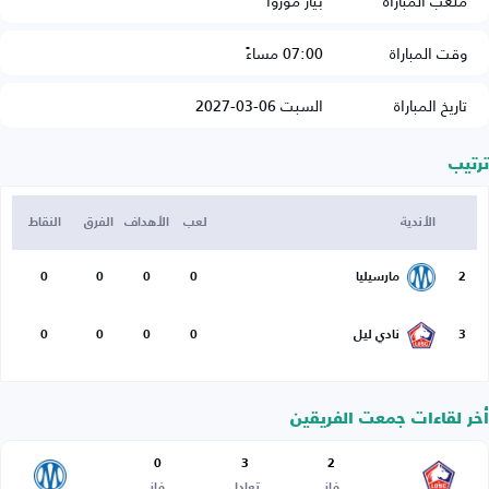
ملعب المباراة
بيار موروا
وقت المباراة
07:00 مساءً
تاريخ المباراة
السبت 06-03-2027
ترتيب
الأندية
لعب
الأهداف
الفرق
النقاط
2
مارسيليا
0
0
0
0
3
نادي ليل
0
0
0
0
أخر لقاءات جمعت الفريقين
0
3
2
فاز
تعادل
فاز