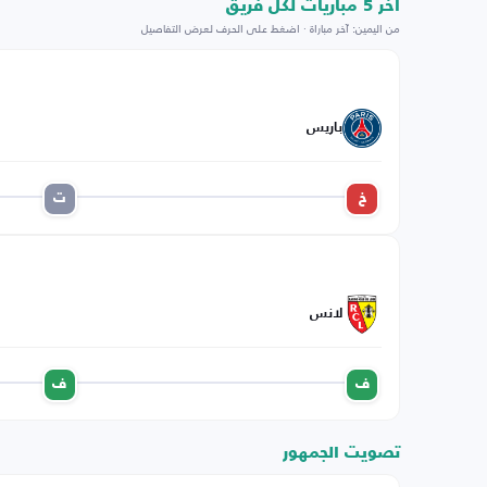
اخر 5 مباريات لكل فريق
من اليمين: آخر مباراة · اضغط على الحرف لعرض التفاصيل
باريس
خ
ت
لانس
ف
ف
تصويت الجمهور