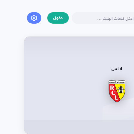
دخول
لانس