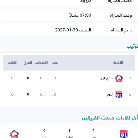
ملعب المباراة
غروباما
وقت المباراة
07:00 مساءً
تاريخ المباراة
السبت 30-01-2027
ترتيب
الأندية
لعب
الأهداف
الفرق
النقاط
3
نادي ليل
0
0
0
0
6
ليون
0
0
0
0
أخر لقاءات جمعت الفريقين
0
1
4
فاز
تعادل
فاز