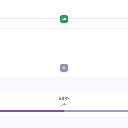
ف
ت
50%
تعادل