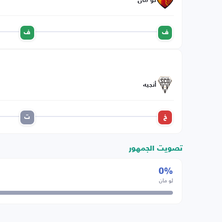
لو مان
ف
ف
أنجيه
خ
ت
تصويت الجمهور
0%
لو مان