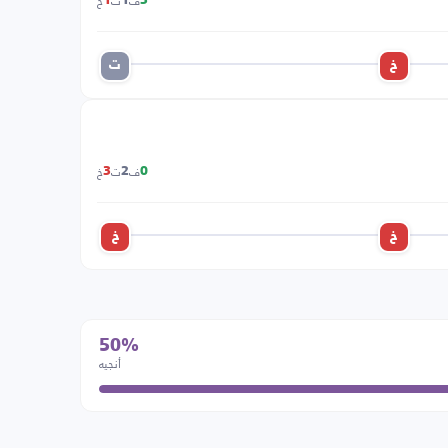
ف
ت
خ
1
1
3
خ
ت
ف
ت
خ
3
2
0
خ
خ
50%
أنجيه