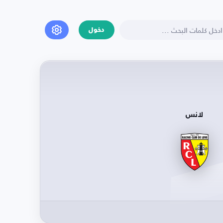
دخول
لانس