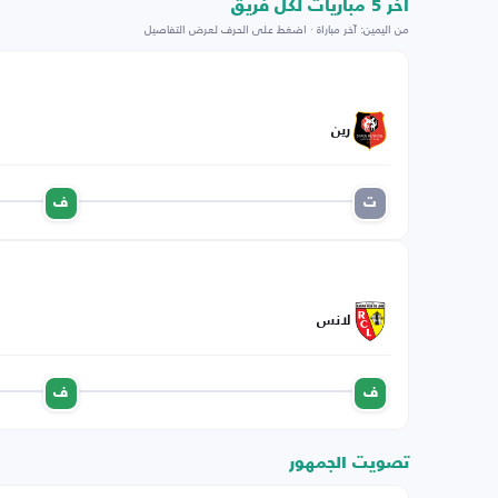
اخر 5 مباريات لكل فريق
من اليمين: آخر مباراة · اضغط على الحرف لعرض التفاصيل
رين
ت
ف
لانس
ف
ف
تصويت الجمهور