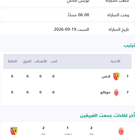
ملعب المباراة
لويس الثاني
وقت المباراة
06:00 مساءً
تاريخ المباراة
السبت 19-09-2026
ترتيب
الأندية
لعب
الأهداف
الفرق
النقاط
1
لانس
0
0
0
0
7
موناكو
0
0
0
0
أخر لقاءات جمعت الفريقين
2
1
2
فاز
تعادل
فاز