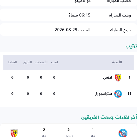
ملعب المباراة
دو لامينو
وقت المباراة
06:15 مساءً
تاريخ المباراة
السبت 29-08-2026
ترتيب
الأندية
لعب
الأهداف
الفرق
النقاط
1
لانس
0
0
0
0
11
ستراسبورغ
0
0
0
0
أخر لقاءات جمعت الفريقين
2
2
1
فاز
تعادل
فاز