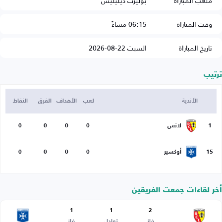
ملعب المباراة
بوليرت ديليليس
وقت المباراة
06:15 مساءً
تاريخ المباراة
السبت 22-08-2026
ترتيب
الأندية
لعب
الأهداف
الفرق
النقاط
1
لانس
0
0
0
0
15
أوكسير
0
0
0
0
أخر لقاءات جمعت الفريقين
1
1
2
فاز
تعادل
فاز