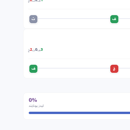
ف
ت
خ
2
2
1
ف
ت
ف
ت
خ
2
0
3
خ
ف
0%
ليدز يونايتد