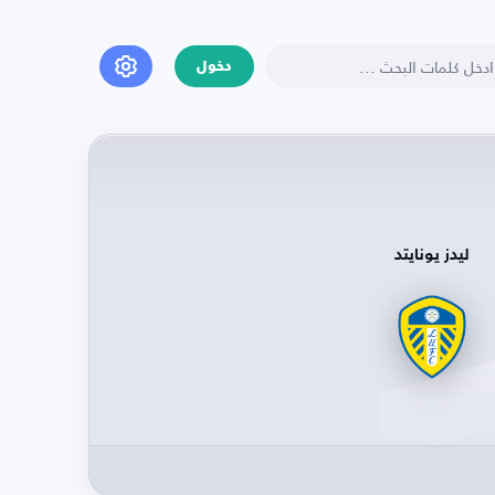
دخول
ليدز يونايتد