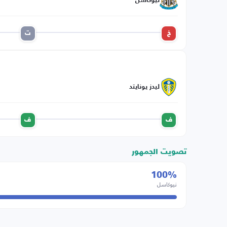
نيوكاسل
خ
ت
ليدز يونايتد
ف
ف
تصويت الجمهور
100%
نيوكاسل