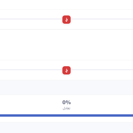
خ
خ
0%
تعادل