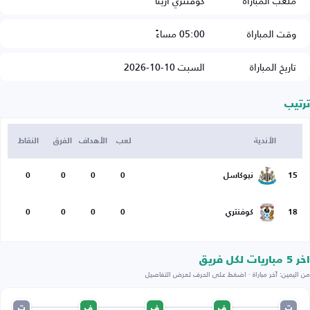
ملعب المباراة
كوفنتري أرينا
وقت المباراة
05:00 مساءً
تاريخ المباراة
السبت 10-10-2026
ترتيب
الأندية
لعب
الأهداف
الفرق
النقاط
15
نيوكاسل
0
0
0
0
18
كوفنتري
0
0
0
0
اخر 5 مباريات لكل فريق
من اليمين: آخر مباراة · اضغط على الحرف لعرض التفاصيل
ت
ف
ف
ف
ت