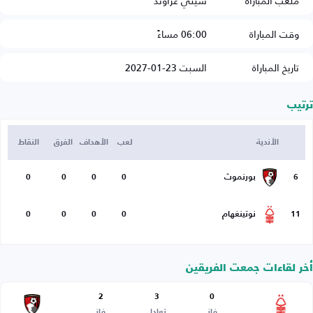
ملعب المباراة
سيتي غراوند
وقت المباراة
06:00 مساءً
تاريخ المباراة
السبت 23-01-2027
ترتيب
الأندية
لعب
الأهداف
الفرق
النقاط
6
بورنموث
0
0
0
0
11
نوتينغهام
0
0
0
0
أخر لقاءات جمعت الفريقين
2
3
0
فاز
تعادل
فاز