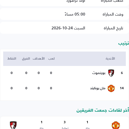
ملعب المباراة
أولد ترافورد
وقت المباراة
05:00 مساءً
تاريخ المباراة
السبت 24-10-2026
ترتيب
الأندية
لعب
الأهداف
الفرق
النقاط
6
بورنموث
0
0
0
0
14
مان يونايتد
0
0
0
0
أخر لقاءات جمعت الفريقين
1
3
1
فاز
تعادل
فاز