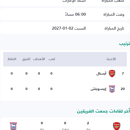
ملعب المباراة
استاد الإمارات
وقت المباراة
06:00 مساءً
تاريخ المباراة
السبت 02-01-2027
ترتيب
الأندية
لعب
الأهداف
الفرق
النقاط
7
أرسنال
0
0
0
0
20
إيبسويتش
0
0
0
0
أخر لقاءات جمعت الفريقين
0
0
2
فاز
تعادل
فاز