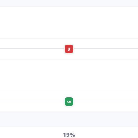
خ
ف
19%