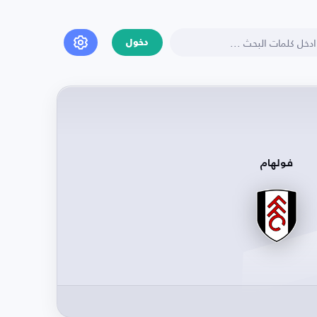
دخول
فولهام