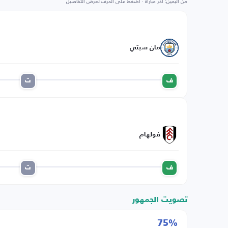
من اليمين: آخر مباراة · اضغط على الحرف لعرض التفاصيل
مان سيتي
ف
ت
فولهام
ف
ت
تصويت الجمهور
75%