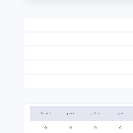
فاز
تعادل
خسر
النقاط
0
0
0
0