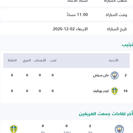
ملعب المباراة
استاد الاتحاد
وقت المباراة
11:00 مساءً
تاريخ المباراة
الأربعاء 02-12-2026
ترتيب
الأندية
لعب
الأهداف
الفرق
النقاط
2
مان سيتي
0
0
0
0
16
ليدز يونايتد
0
0
0
0
أخر لقاءات جمعت الفريقين
0
0
2
فاز
تعادل
فاز