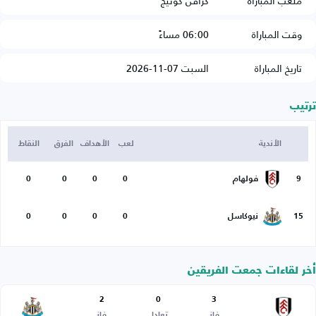
ملعب المباراة
كرافن كوتيج
وقت المباراة
06:00 مساءً
تاريخ المباراة
السبت 07-11-2026
ترتيب
الأندية
لعب
الأهداف
الفرق
النقاط
9
فولهام
0
0
0
0
15
نيوكاسل
0
0
0
0
أخر لقاءات جمعت الفريقين
2
0
3
فاز
تعادل
فاز