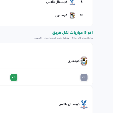
8
كريستال بالاس
18
كوفنتري
اخر 5 مباريات لكل فريق
من اليمين: آخر مباراة · اضغط على الحرف لعرض التفاصيل
كوفنتري
ت
ف
كريستال بالاس