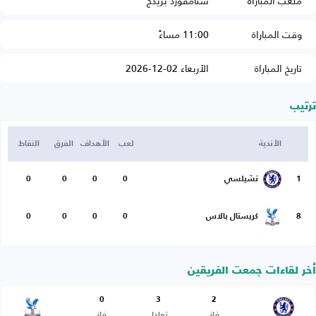
ملعب المباراة
ستامفورد بريدج
وقت المباراة
11:00 مساءً
تاريخ المباراة
الأربعاء 02-12-2026
ترتيب
الأندية
لعب
الأهداف
الفرق
النقاط
1
تشيلسي
0
0
0
0
8
كريستال بالاس
0
0
0
0
أخر لقاءات جمعت الفريقين
0
3
2
فاز
تعادل
فاز