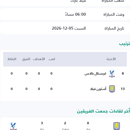
ملعب المباراة
فيلا بارك
وقت المباراة
06:00 مساءً
تاريخ المباراة
السبت 05-12-2026
ترتيب
الأندية
لعب
الأهداف
الفرق
النقاط
8
كريستال بالاس
0
0
0
0
13
أستون فيلا
0
0
0
0
أخر لقاءات جمعت الفريقين
3
2
0
فاز
تعادل
فاز