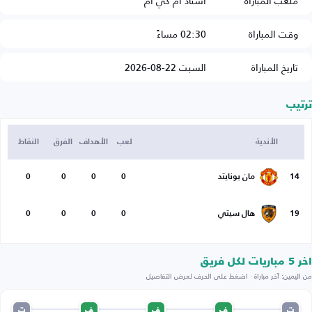
ملعب المباراة
استاد ام كي ام
وقت المباراة
02:30 مساءً
تاريخ المباراة
السبت 22-08-2026
ترتيب
الأندية
لعب
الأهداف
الفرق
النقاط
14
مان يونايتد
0
0
0
0
19
هال سيتي
0
0
0
0
اخر 5 مباريات لكل فريق
من اليمين: آخر مباراة · اضغط على الحرف لعرض التفاصيل
ت
ف
ف
ف
ت