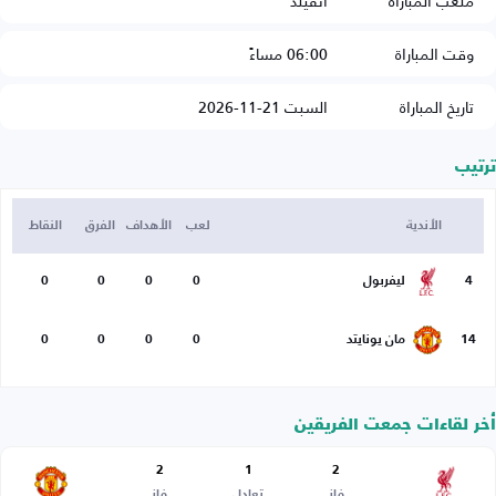
ملعب المباراة
أنفيلد
وقت المباراة
06:00 مساءً
تاريخ المباراة
السبت 21-11-2026
ترتيب
الأندية
لعب
الأهداف
الفرق
النقاط
4
ليفربول
0
0
0
0
14
مان يونايتد
0
0
0
0
أخر لقاءات جمعت الفريقين
2
1
2
فاز
تعادل
فاز