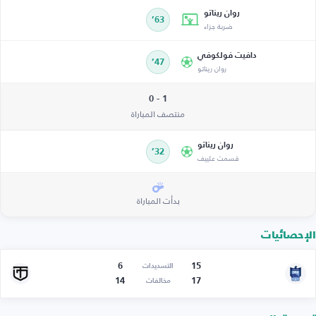
روان ريناتو
63’
ضربة جزاء
دافيت فولكوفي
47’
روان ريناتو
1 - 0
منتصف المباراة
روان ريناتو
32’
قسمت علييف
بدأت المباراة
الإحصائيات
6
15
التسديدات
14
17
مخالفات