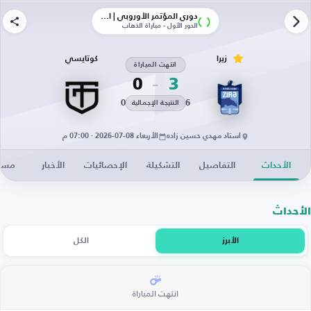
دوري المؤتمر الأوروبي | الأدوار الإقصائية
الدور الأول - مباراة الذهاب
زيرا
كوتايسي
انتهت المباراة
0
3
0
6
النتيجة الإجمالية
استاد مهدي حسين زاده
الأربعاء 08-07-2026 · 07:00 م
الأحداث
التفاصيل
التشكيلة
الإحصائيات
الأخبار
مساح
الأحداث
الأبرز
الكل
انتهت المباراة