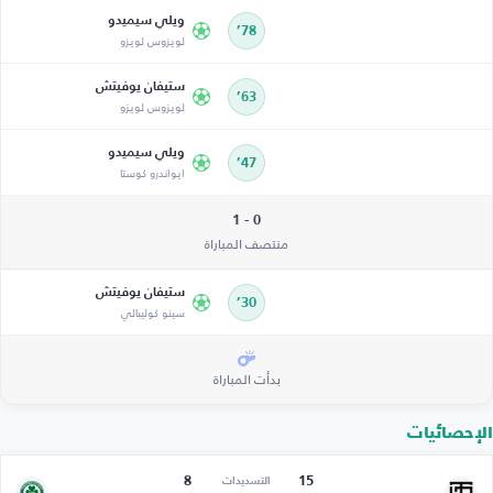
ويلي سيميدو
78’
لويزوس لويزو
ستيفان يوفيتش
63’
لويزوس لويزو
ويلي سيميدو
47’
ايواندرو كوستا
0 - 1
منتصف المباراة
ستيفان يوفيتش
30’
سينو كوليبالي
بدأت المباراة
الإحصائيات
8
15
التسديدات