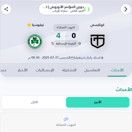
دوري المؤتمر الأوروبي | الأدوار الإقصائية
الدور الثاني - مباراة الإياب
كوتايسي
نيقوسيا
انتهت المباراة
4
0
5
0
النتيجة الإجمالية
استاد راماز شينغيليا
الخميس 31-07-2025 · 08:00 م
الأحداث
التفاصيل
التشكيلة
الإحصائيات
الأخبار
مساح
الأحداث
الأبرز
الكل
انتهت المباراة