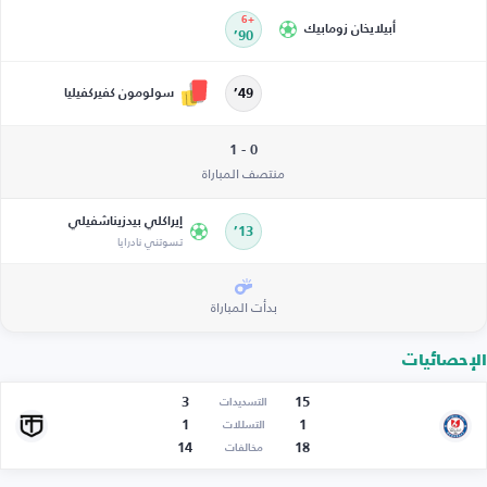
+6
أبيلايخان زومابيك
90’
سولومون كفيركفيليا
49’
0 - 1
منتصف المباراة
إيراكلي بيدزيناشفيلي
13’
تسوتني نادرايا
بدأت المباراة
الإحصائيات
3
15
التسديدات
1
1
التسللات
14
18
مخالفات