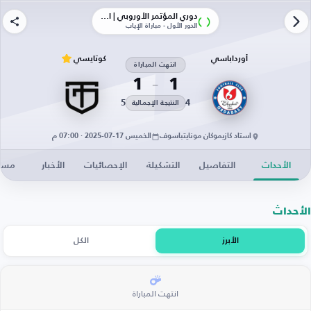
دوري المؤتمر الأوروبي | الأدوار الإقصائية
الدور الأول - مباراة الإياب
أورداباسي
كوتايسي
انتهت المباراة
1
1
5
4
النتيجة الإجمالية
استاد كازيموكان مونايتباسوف
الخميس 17-07-2025 · 07:00 م
الأحداث
التفاصيل
التشكيلة
الإحصائيات
الأخبار
مساح
الأحداث
الأبرز
الكل
انتهت المباراة