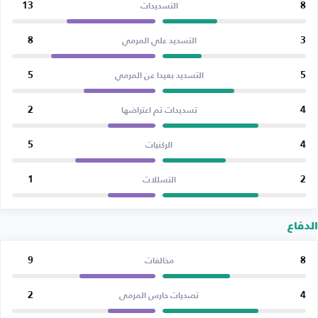
13
8
التسديدات
8
3
التسديد علي المرمي
5
5
التسديد بعيدا عن المرمي
2
4
تسديدات تم اعتراضها
5
4
الركنيات
1
2
التسللات
الدفاع
9
8
مخالفات
2
4
تصديات حارس المرمى