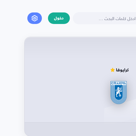
دخول
كرايوفا