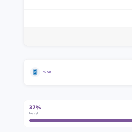
58 %
37%
كرايوفا