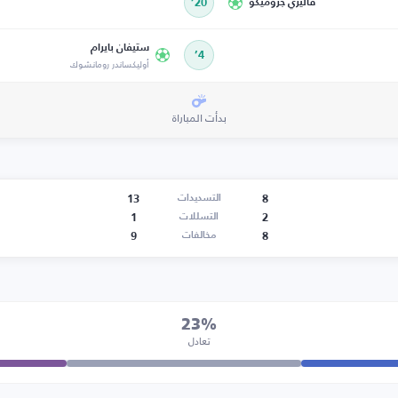
فاليري جروميكو
20’
ستيفان بايرام
4’
أوليكساندر رومانشوك
بدأت المباراة
13
8
التسديدات
1
2
التسللات
9
8
مخالفات
23%
تعادل