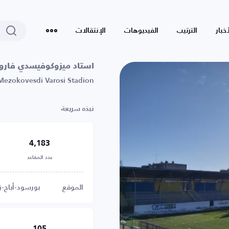
أخبار
الترتيب
الفيديوهات
الإنتقالات
استاد ميزوكوفيسدي فار
Mezokovesdi Varosi Stadion
نبذه سريعة
4,183
عدد المقاعد
الموقع
بورسود-أباج-ز
105