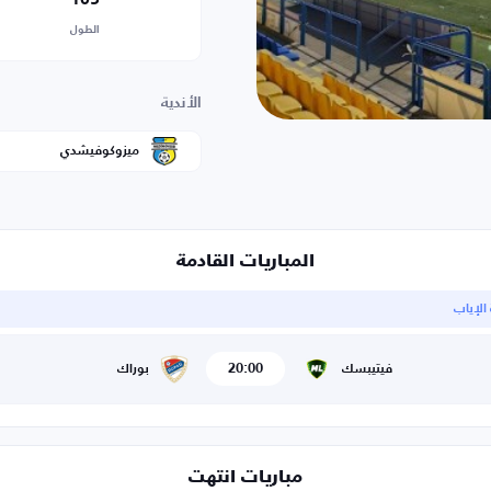
الطول
الأندية
ميزوكوفيشدي
المباريات القادمة
 الإياب
20:00
فيتيبسك
بوراك
مباريات انتهت