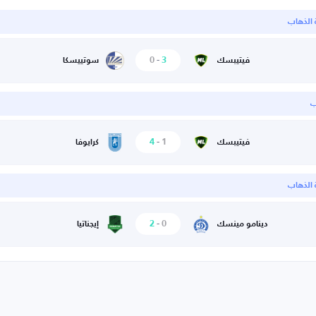
ة الذهاب
0
-
3
فيتيبسك
سوتييسكا
ب
4
-
1
فيتيبسك
كرايوفا
ة الذهاب
2
-
0
دينامو مينسك
إيجناتيا