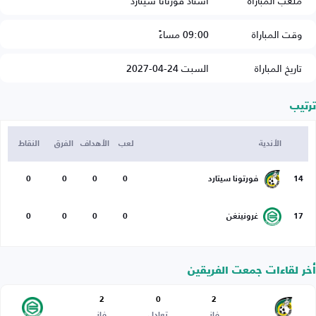
ملعب المباراة
استاد فورتانا سيتارد
وقت المباراة
09:00 مساءً
تاريخ المباراة
السبت 24-04-2027
ترتيب
الأندية
لعب
الأهداف
الفرق
النقاط
14
فورتونا سيتارد
0
0
0
0
17
غرونينغن
0
0
0
0
أخر لقاءات جمعت الفريقين
2
0
2
فاز
تعادل
فاز