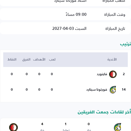
ملعب المباراة
استاد فورتانا سيتارد
وقت المباراة
09:00 مساءً
تاريخ المباراة
السبت 03-04-2027
ترتيب
الأندية
لعب
الأهداف
الفرق
النقاط
2
فاينورد
0
0
0
0
14
فورتونا سيتارد
0
0
0
0
أخر لقاءات جمعت الفريقين
4
1
0
فاز
تعادل
فاز