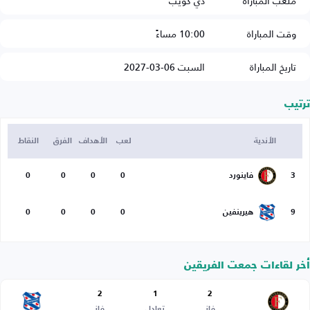
ملعب المباراة
دي كويب
وقت المباراة
10:00 مساءً
تاريخ المباراة
السبت 06-03-2027
ترتيب
الأندية
لعب
الأهداف
الفرق
النقاط
3
فاينورد
0
0
0
0
9
هيرينفين
0
0
0
0
أخر لقاءات جمعت الفريقين
2
1
2
فاز
تعادل
فاز