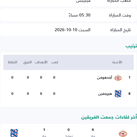
ملعب المباراة
فيليبس
وقت المباراة
05:30 مساءً
تاريخ المباراة
السبت 10-10-2026
ترتيب
الأندية
لعب
الأهداف
الفرق
النقاط
1
آيندهوفن
0
0
0
0
8
هيرينفين
0
0
0
0
أخر لقاءات جمعت الفريقين
1
0
4
فاز
تعادل
فاز