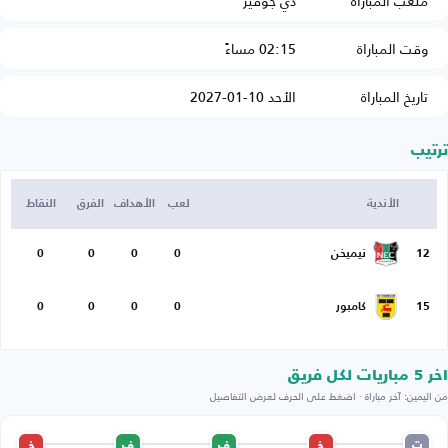
ملعب المباراة
دي جوفير
وقت المباراة
02:15 مساءً
تاريخ المباراة
الأحد 10-01-2027
ترتيب
الأندية
لعب
الأهداف
الفرق
النقاط
12
نيميخن
0
0
0
0
15
كامبور
0
0
0
0
اخر 5 مباريات لكل فريق
من اليمين: آخر مباراة · اضغط على الحرف لعرض التفاصيل
ت
خ
ف
ف
خ