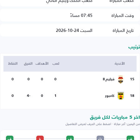
ملعب المباراة
ملعب الملك ويليم الثاني
وقت المباراة
07:45 مساءً
تاريخ المباراة
السبت 24-10-2026
ترتيب
الأندية
لعب
الأهداف
الفرق
النقاط
15
فيليم II
0
0
0
0
18
كامبور
1
0
-4
0
اخر 5 مباريات لكل فريق
من اليمين: آخر مباراة · اضغط على الحرف لعرض التفاصيل
ف
ت
ف
خ
ف