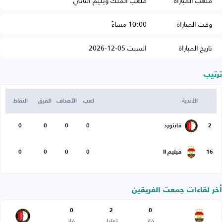
ملعب المباراة
ملعب الملك ويليم الثاني
وقت المباراة
10:00 مساءً
تاريخ المباراة
السبت 05-12-2026
ترتيب
الأندية
لعب
الأهداف
الفرق
النقاط
2
فاينورد
0
0
0
0
16
فيليم II
0
0
0
0
أخر لقاءات جمعت الفريقين
0
2
0
فاز
تعادل
فاز