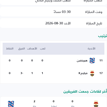
ملعب المباراة
ملعب الملك ويليم الثاني
وقت المباراة
03:30 مساءً
تاريخ المباراة
الأحد 30-08-2026
ترتيب
الأندية
لعب
الأهداف
الفرق
النقاط
11
هيرينفين
0
0
0
0
17
فيليم II
1
1
-3
0
أخر لقاءات جمعت الفريقين
2
0
0
فاز
تعادل
فاز