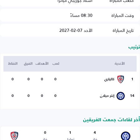
ملعب المباراة
استاد جوزيبي مياتزا
وقت المباراة
08:30 مساءً
تاريخ المباراة
الأحد 07-02-2027
ترتيب
الأندية
لعب
الأهداف
الفرق
النقاط
1
كالياري
0
0
0
0
14
إنتر ميلان
0
0
0
0
أخر لقاءات جمعت الفريقين
0
1
4
فاز
تعادل
فاز