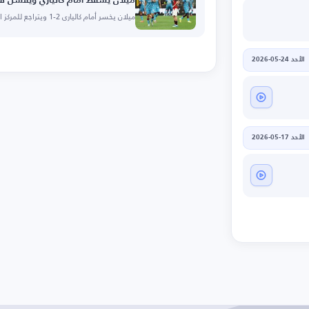
ميلان يسقط أمام كالياري ويفشل في
ميلان يخسر أمام كالياري 2-1 ويتراجع للمركز السادس.
الأحد 24-05-2026
الأحد 17-05-2026