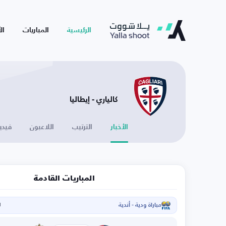
الرئيسية
المباريات
ال
كالياري - إيطاليا
الأخبار
الترتيب
اللاعبون
فيدي
المباريات القادمة
مباراة ودية - أندية
ا