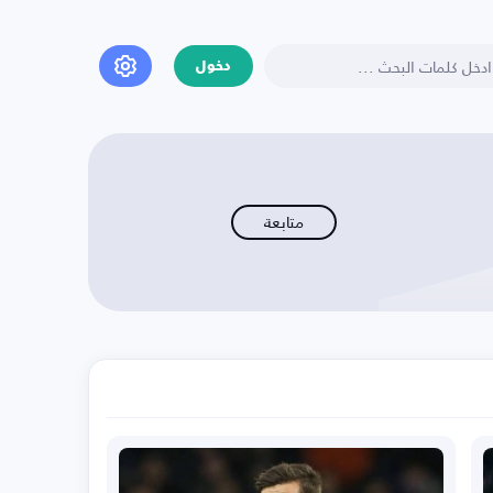
دخول
متابعة