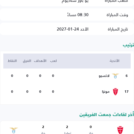
ملعب المباراة
يو باور ستاديوم
وقت المباراة
08:30 مساءً
تاريخ المباراة
الأحد 24-01-2027
ترتيب
الأندية
لعب
الأهداف
الفرق
النقاط
6
لاتسيو
0
0
0
0
17
مونزا
0
0
0
0
أخر لقاءات جمعت الفريقين
2
2
0
فاز
تعادل
فاز