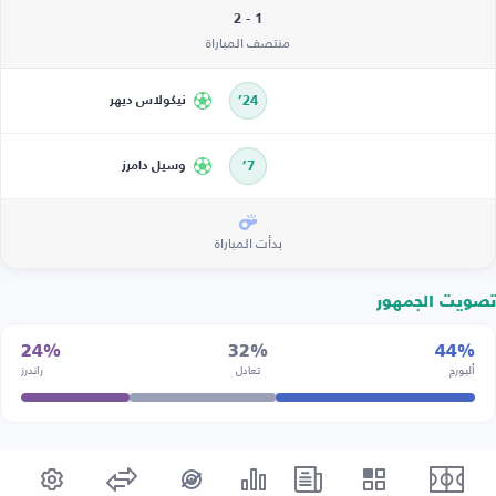
1 - 2
منتصف المباراة
24’
نيكولاس ديهر
7’
وسيل دامرز
بدأت المباراة
تصويت الجمهور
24%
32%
44%
ألبورج
تعادل
راندرز