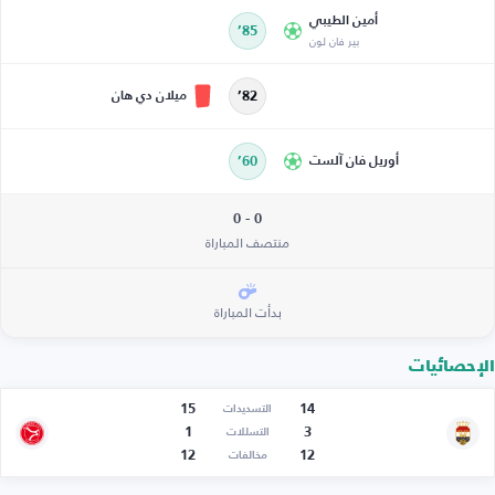
أمين الطيبي
85’
بير فان لون
ميلان دي هان
82’
أوريل فان آلست
60’
0 - 0
منتصف المباراة
بدأت المباراة
الإحصائيات
15
14
التسديدات
1
3
التسللات
12
12
مخالفات