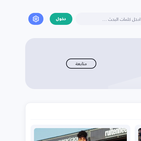
دخول
متابعة