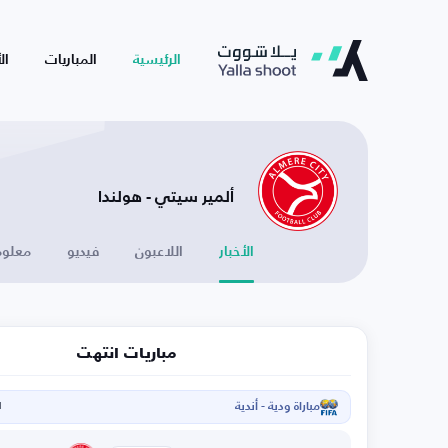
الرئيسية
المباريات
ال
ألمير سيتي - هولندا
الأخبار
اللاعبون
فيديو
معلوم
مباريات انتهت
مباراة ودية - أندية
ا