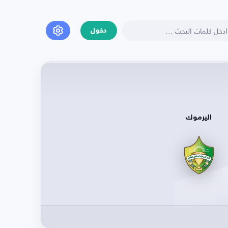
دخول
اليرموك