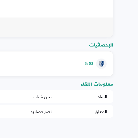
الإحصائيات
53 %
معلومات اللقاء
القناة
يمن شباب
المعلق
نصر حصابره