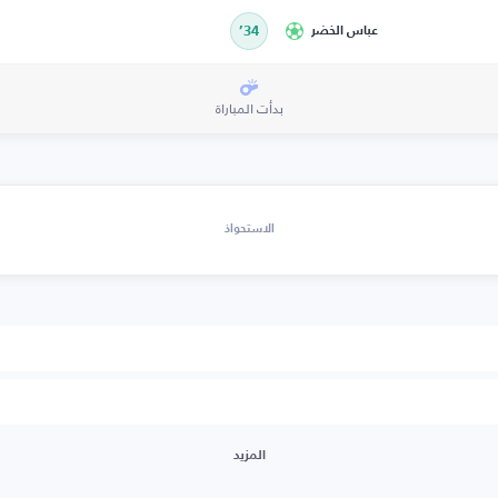
عباس الخضر
34’
بدأت المباراة
الاستحواذ
المزيد