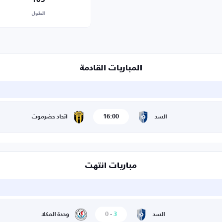
الطول
المباريات القادمة
16:00
السد
اتحاد حضرموت
مباريات انتهت
0
-
3
السد
وحدة المكلا