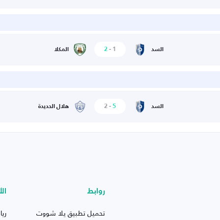
2
-
1
السد
المكلا
2
-
5
السد
هلال الحديدة
روابط
الأ
تحميل تطبيق يلا شووت
ريا