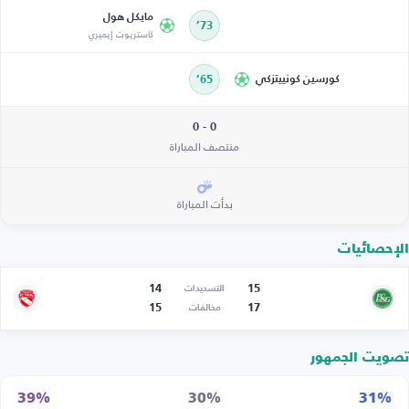
مايكل هول
73’
كاستريوت إيميري
كورسين كونييتزكي
65’
0 - 0
منتصف المباراة
بدأت المباراة
الإحصائيات
14
15
التسديدات
15
17
مخالفات
تصويت الجمهور
39%
30%
31%