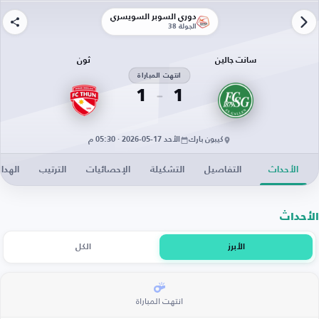
دوري السوبر السويسري
الجولة 38
سانت جالين
ثون
انتهت المباراة
1
1
كيبون بارك
الأحد 17-05-2026 · 05:30 م
الأحداث
التفاصيل
التشكيلة
الإحصائيات
الترتيب
الهدا
الأحداث
الأبرز
الكل
انتهت المباراة