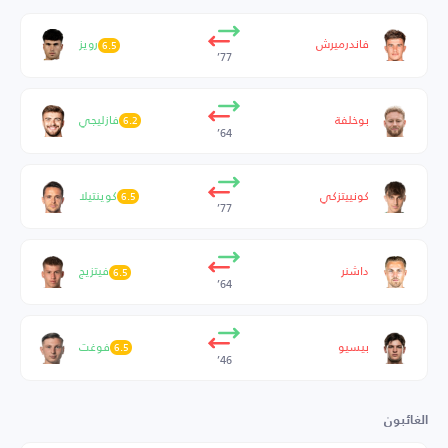
فاندرميرش
رويز
6.5
77’
بوخلفة
فازليجي
6.2
64’
كونييتزكي
كوينتيلا
6.5
77’
داشنر
فيتزيج
6.5
64’
بيسيو
فوغت
6.5
46’
الغائبون