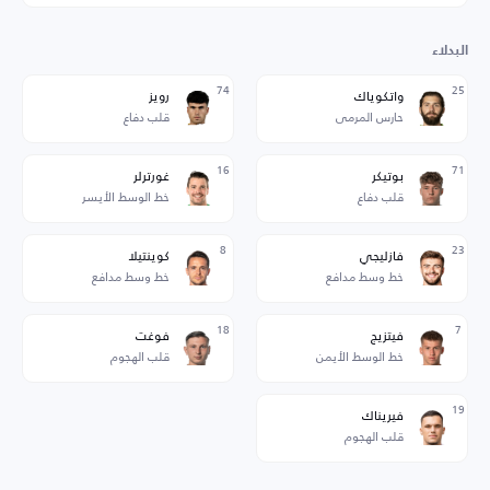
البدلاء
74
25
واتكوياك
رويز
حارس المرمى
قلب دفاع
16
71
بوتيكر
غورترلر
قلب دفاع
خط الوسط الأيسر
8
23
فازليجي
كوينتيلا
خط وسط مدافع
خط وسط مدافع
18
7
فيتزيج
فوغت
خط الوسط الأيمن
قلب الهجوم
19
فيريناك
قلب الهجوم