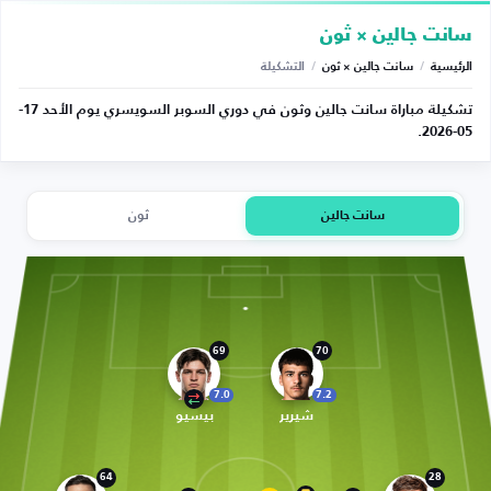
سانت جالين × ثون
الرئيسية
/
سانت جالين × ثون
/
التشكيلة
تشكيلة مباراة سانت جالين وثون في دوري السوبر السويسري يوم الأحد 17-
05-2026.
سانت جالين
ثون
69
70
7.0
7.2
شيرير
بيسيو
64
28