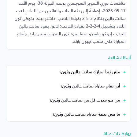
منافسات دوري السوبر السويسري برسم الجولة 38، يوم الأحد
17-05-2026، إضافةً إلى دكة البدلاء والغائبين عن اللقاء. يلعب
سانت جالين بنظام 3-5-2 بقيادة اللاعب: داشنر بينما يخوض ثون
اللقاء بتشكيل 4-2-2-2 بقيادة اللاعب: لابو. يقود سانت جالين
المدرب إنريكو ماسن، فيما يقود ثون المدرب يفيس زاند. وتُقام
المباراة على ملعب كيبون بارك.
أسئلة شائعة
متى تبدأ مباراة سانت جالين وثون؟
أين تقام مباراة سانت جالين وثون؟
من هو مدرب كل من سانت جالين وثون؟
ما هي نتيجة مباراة سانت جالين وثون؟
روابط ذات صلة