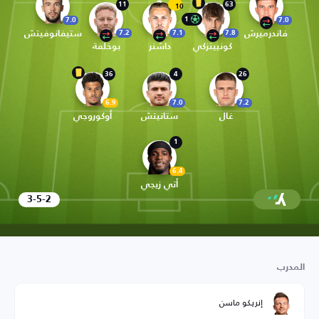
11
63
10
1
7.0
7.0
فاندرميرش
ستيفانوفيتش
7.2
7.1
7.8
كونييتزكي
داشنر
بوخلفة
36
4
26
6.9
7.0
7.2
غال
ستانيتش
أوكوروجي
1
6.4
أتي زيجي
3-5-2
المدرب
إنريكو ماسن