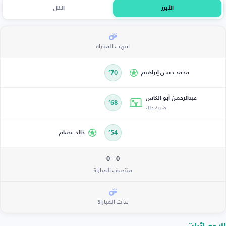
الأبرز
الكل
انتهت المباراة
محمد حسن إبراهيم
70’
عبدالرحمن أبو الكاس
68’
ضربة جزاء
54’
خالد عصام
0 - 0
منتصف المباراة
بدأت المباراة