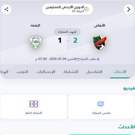
الدوري الأردني للمحترفين
الجولة 26
الأهلي
البقعة
انتهت المباراة
1
2
ملعب البتراء
الاثنين 04-05-2026 · 07:00 م
الأحداث
التفاصيل
التشكيلة
الإحصائيات
الترتيب
الهدا
فيديو
ملخص المباراة
المباراة كاملة
الأحداث