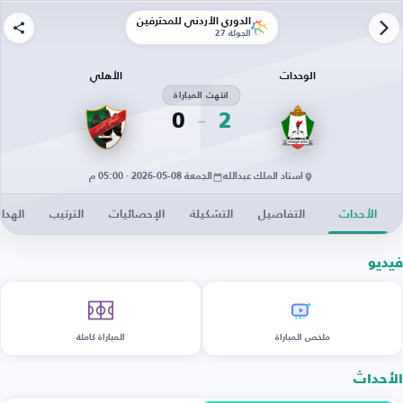
الدوري الأردني للمحترفين
الجولة 27
الوحدات
الأهلي
انتهت المباراة
0
2
استاد الملك عبدالله
الجمعة 08-05-2026 · 05:00 م
الأحداث
التفاصيل
التشكيلة
الإحصائيات
الترتيب
الهدا
فيديو
ملخص المباراة
المباراة كاملة
الأحداث