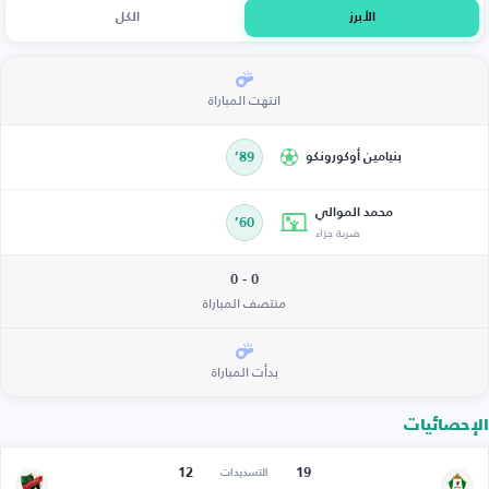
الأبرز
الكل
انتهت المباراة
بنيامين أوكورونكو
89’
محمد الموالي
60’
ضربة جزاء
0 - 0
منتصف المباراة
بدأت المباراة
الإحصائيات
12
19
التسديدات